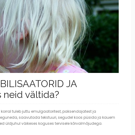
BILISAATORID JA
neid vältida?
 korral tuleb juttu emulgaatoritest, paksendajatest ja
l seguneda, saavutada tekstuuri, segudel koos püsida ja kauem
need üldjuhul väikeses koguses tervisele kõrvalmõjudega.