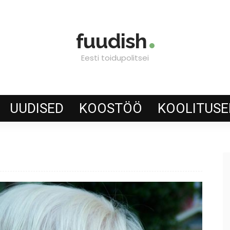
fuudish
Eesti toidupolitsei
UUDISED
KOOSTÖÖ
KOOLITUSE