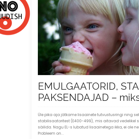
EMULGAATORID, STA
PAKSENDAJAD – miks 
Üle pika aja jätkame lisaainete tutvustusringi ning sel
stabilisaatoritest (E400-499), mis aitavad vedelike
säilida. Nagu EL-s lubatud lisaainetega ikka, ei ole 
Probleem on...