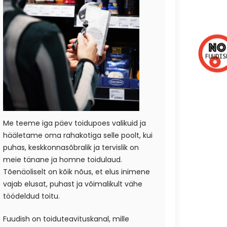
Me teeme iga päev toidupoes valikuid ja
hääletame oma rahakotiga selle poolt, kui
puhas, keskkonnasõbralik ja tervislik on
meie tänane ja homne toidulaud.
Tõenäoliselt on kõik nõus, et elus inimene
vajab elusat, puhast ja võimalikult vähe
töödeldud toitu.
Fuudish on toiduteavituskanal, mille