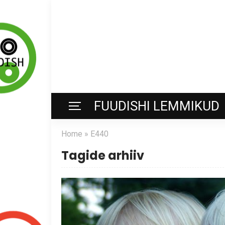
FUUDISHI LEMMIKUD
Home
»
E440
Tagide arhiiv