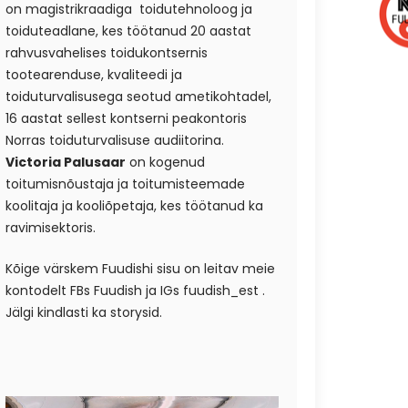
on magistrikraadiga toidutehnoloog ja
toiduteadlane, kes töötanud 20 aastat
rahvusvahelises toidukontsernis
tootearenduse, kvaliteedi ja
toiduturvalisusega seotud ametikohtadel,
16 aastat sellest kontserni peakontoris
Norras toiduturvalisuse audiitorina.
Victoria Palusaar
on kogenud
toitumisnõustaja ja toitumisteemade
koolitaja ja kooliõpetaja, kes töötanud ka
ravimisektoris.
Kõige värskem Fuudishi sisu on leitav meie
kontodelt FBs
Fuudish
ja IGs
fuudish_est
.
Jälgi kindlasti ka storysid.