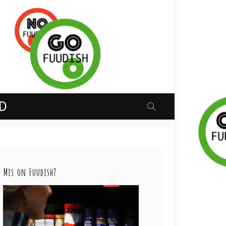
D
Mis on Fuudish?