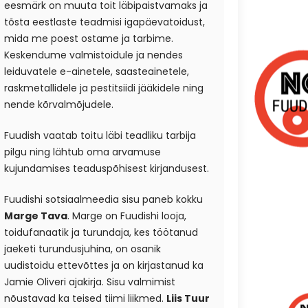
eesmärk on muuta toit läbipaistvamaks ja
tõsta eestlaste teadmisi igapäevatoidust,
mida me poest ostame ja tarbime.
Keskendume valmistoidule ja nendes
leiduvatele e-ainetele, saasteainetele,
raskmetallidele ja pestitsiidi jääkidele ning
nende kõrvalmõjudele.
Fuudish vaatab toitu läbi teadliku tarbija
pilgu ning lähtub oma arvamuse
kujundamises teaduspõhisest kirjandusest.
Fuudishi sotsiaalmeedia sisu paneb kokku
Marge Tava
. Marge on Fuudishi looja,
toidufanaatik ja turundaja, kes töötanud
jaeketi turundusjuhina, on osanik
uudistoidu ettevõttes ja on kirjastanud ka
Jamie Oliveri ajakirja. Sisu valmimist
nõustavad ka teised tiimi liikmed.
Liis Tuur