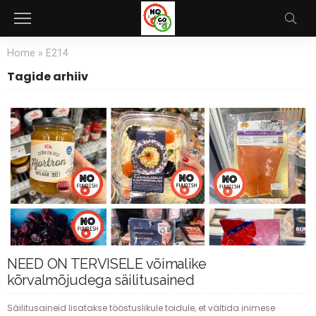
Home
»
E214
Tagide arhiiv
NEED ON TERVISELE võimalike
kõrvalmõjudega säilitusained
Säilitusaineid lisatakse tööstuslikule toidule, et vältida inimese