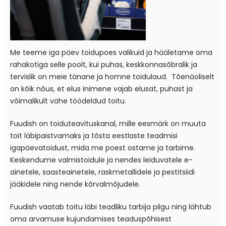
Me teeme iga päev toidupoes valikuid ja hääletame oma
rahakotiga selle poolt, kui puhas, keskkonnasõbralik ja
tervislik on meie tänane ja homne toidulaud. Tõenäoliselt
on kõik nõus, et elus inimene vajab elusat, puhast ja
võimalikult vähe töödeldud toitu.
Fuudish on toiduteavituskanal, mille eesmärk on muuta
toit läbipaistvamaks ja tõsta eestlaste teadmisi
igapäevatoidust, mida me poest ostame ja tarbime.
Keskendume valmistoidule ja nendes leiduvatele e-
ainetele, saasteainetele, raskmetallidele ja pestitsiidi
jääkidele ning nende kõrvalmõjudele.
Fuudish vaatab toitu läbi teadliku tarbija pilgu ning lähtub
oma arvamuse kujundamises teaduspõhisest