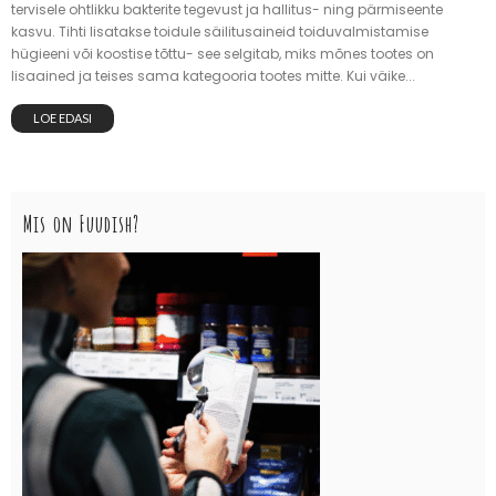
tervisele ohtlikku bakterite tegevust ja hallitus- ning pärmiseente
kasvu. Tihti lisatakse toidule säilitusaineid toiduvalmistamise
hügieeni või koostise tõttu- see selgitab, miks mõnes tootes on
lisaained ja teises sama kategooria tootes mitte. Kui väike...
LOE EDASI
Mis on Fuudish?