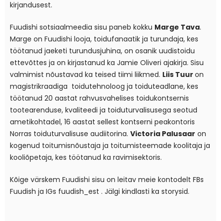
kirjandusest.
Fuudishi sotsiaalmeedia sisu paneb kokku
Marge Tava
.
Marge on Fuudishi looja, toidufanaatik ja turundaja, kes
töötanud jaeketi turundusjuhina, on osanik uudistoidu
ettevõttes ja on kirjastanud ka Jamie Oliveri ajakirja. Sisu
valmimist nõustavad ka teised tiimi liikmed.
Liis Tuur
on
magistrikraadiga toidutehnoloog ja toiduteadlane, kes
töötanud 20 aastat rahvusvahelises toidukontsernis
tootearenduse, kvaliteedi ja toiduturvalisusega seotud
ametikohtadel, 16 aastat sellest kontserni peakontoris
Norras toiduturvalisuse audiitorina.
Victoria Palusaar
on
kogenud toitumisnõustaja ja toitumisteemade koolitaja ja
kooliõpetaja, kes töötanud ka ravimisektoris.
Kõige värskem Fuudishi sisu on leitav meie kontodelt FBs
Fuudish
ja IGs
fuudish_est
. Jälgi kindlasti ka storysid.