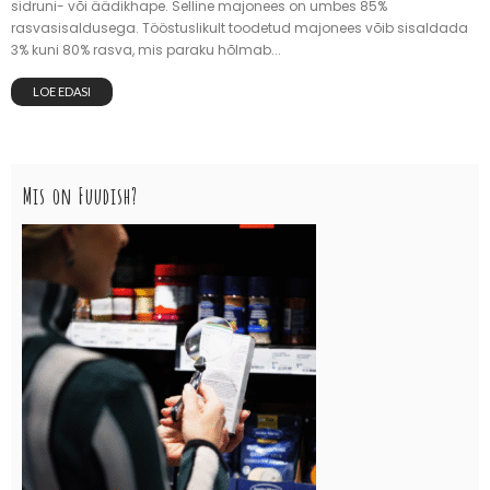
sidruni- või äädikhape. Selline majonees on umbes 85%
rasvasisaldusega. Tööstuslikult toodetud majonees võib sisaldada
3% kuni 80% rasva, mis paraku hõlmab...
LOE EDASI
Mis on Fuudish?