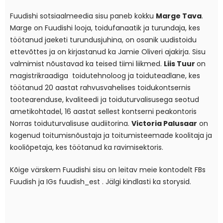
Fuudishi sotsiaalmeedia sisu paneb kokku
Marge Tava
.
Marge on Fuudishi looja, toidufanaatik ja turundaja, kes
töötanud jaeketi turundusjuhina, on osanik uudistoidu
ettevõttes ja on kirjastanud ka Jamie Oliveri ajakirja. Sisu
valmimist nõustavad ka teised tiimi liikmed.
Liis Tuur
on
magistrikraadiga toidutehnoloog ja toiduteadlane, kes
töötanud 20 aastat rahvusvahelises toidukontsernis
tootearenduse, kvaliteedi ja toiduturvalisusega seotud
ametikohtadel, 16 aastat sellest kontserni peakontoris
Norras toiduturvalisuse audiitorina.
Victoria Palusaar
on
kogenud toitumisnõustaja ja toitumisteemade koolitaja ja
kooliõpetaja, kes töötanud ka ravimisektoris.
Kõige värskem Fuudishi sisu on leitav meie kontodelt FBs
Fuudish
ja IGs
fuudish_est
. Jälgi kindlasti ka storysid.