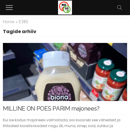
Home
»
E385
Tagide arhiiv
MILLINE ON POES PARIM majonees?
Kui ise kodus majoneesi valmistada, siis koosneb see vähestest ja
lihtsatest koostisosadest nagu õli, muna, sinep, sool, suhkur ja