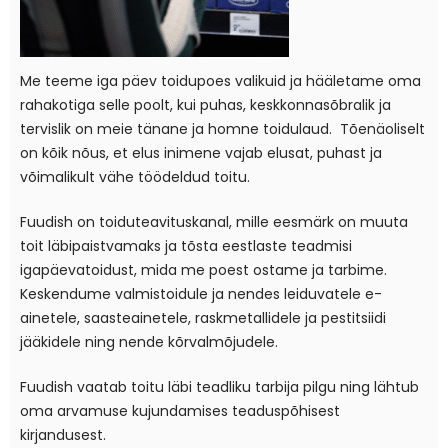
Me teeme iga päev toidupoes valikuid ja hääletame oma
rahakotiga selle poolt, kui puhas, keskkonnasõbralik ja
tervislik on meie tänane ja homne toidulaud. Tõenäoliselt
on kõik nõus, et elus inimene vajab elusat, puhast ja
võimalikult vähe töödeldud toitu.
Fuudish on toiduteavituskanal, mille eesmärk on muuta
toit läbipaistvamaks ja tõsta eestlaste teadmisi
igapäevatoidust, mida me poest ostame ja tarbime.
Keskendume valmistoidule ja nendes leiduvatele e-
ainetele, saasteainetele, raskmetallidele ja pestitsiidi
jääkidele ning nende kõrvalmõjudele.
Fuudish vaatab toitu läbi teadliku tarbija pilgu ning lähtub
oma arvamuse kujundamises teaduspõhisest
kirjandusest.