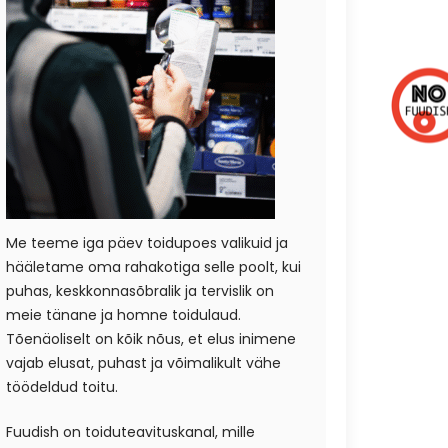
Me teeme iga päev toidupoes valikuid ja
hääletame oma rahakotiga selle poolt, kui
puhas, keskkonnasõbralik ja tervislik on
meie tänane ja homne toidulaud.
Tõenäoliselt on kõik nõus, et elus inimene
vajab elusat, puhast ja võimalikult vähe
töödeldud toitu.
Fuudish on toiduteavituskanal, mille