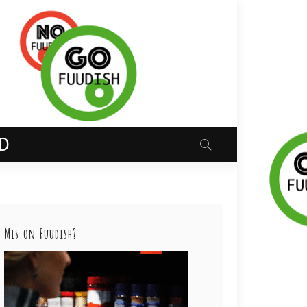
D
Mis on Fuudish?