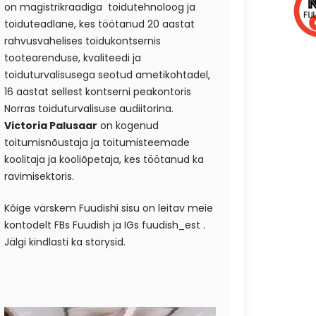
on magistrikraadiga toidutehnoloog ja
toiduteadlane, kes töötanud 20 aastat
rahvusvahelises toidukontsernis
tootearenduse, kvaliteedi ja
toiduturvalisusega seotud ametikohtadel,
16 aastat sellest kontserni peakontoris
Norras toiduturvalisuse audiitorina.
Victoria Palusaar
on kogenud
toitumisnõustaja ja toitumisteemade
koolitaja ja kooliõpetaja, kes töötanud ka
ravimisektoris.
Kõige värskem Fuudishi sisu on leitav meie
kontodelt FBs
Fuudish
ja IGs
fuudish_est
.
Jälgi kindlasti ka storysid.