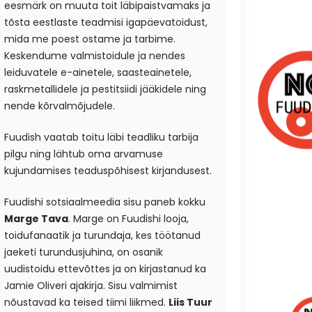
eesmärk on muuta toit läbipaistvamaks ja
tõsta eestlaste teadmisi igapäevatoidust,
mida me poest ostame ja tarbime.
Keskendume valmistoidule ja nendes
leiduvatele e-ainetele, saasteainetele,
raskmetallidele ja pestitsiidi jääkidele ning
nende kõrvalmõjudele.
Fuudish vaatab toitu läbi teadliku tarbija
pilgu ning lähtub oma arvamuse
kujundamises teaduspõhisest kirjandusest.
Fuudishi sotsiaalmeedia sisu paneb kokku
Marge Tava
. Marge on Fuudishi looja,
toidufanaatik ja turundaja, kes töötanud
jaeketi turundusjuhina, on osanik
uudistoidu ettevõttes ja on kirjastanud ka
Jamie Oliveri ajakirja. Sisu valmimist
nõustavad ka teised tiimi liikmed.
Liis Tuur