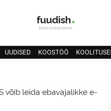
fuudish
Eesti toidupolitsei
UUDISED
KOOSTÖÖ
KOOLITUSE
võib leida ebavajalikke e-