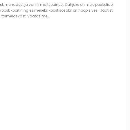
st, munadest ja vanilli maitseainest. Kahjuks on meie poelettidel
a rõõsk koort ning esimeseks koostisosaks on hoopis vesi. Jäätist
õi taimerasvast. Vaatasime...