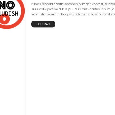
Puhas plombiirjäätis koosneb piimast, koorest, suhkru
suur valik jäätiseid, kus puudub täisväärtuslik piim j
valmistatakse tihti hoopis vadaku- ja lõssipulbrist v
LOE EDASI