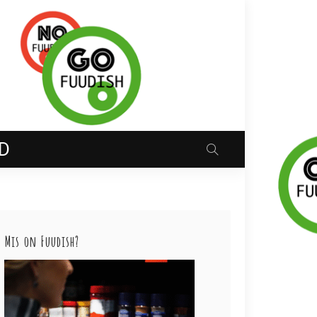
D
Mis on Fuudish?