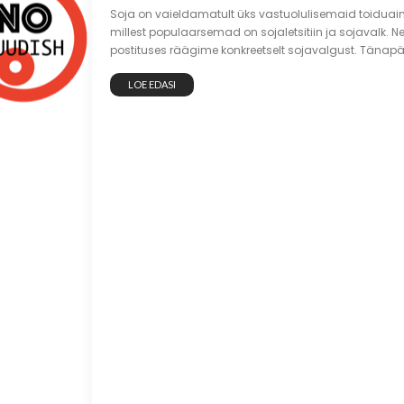
Soja on vaieldamatult üks vastuolulisemaid toiduain
millest populaarsemad on sojaletsitiin ja sojavalk. Ne
postituses räägime konkreetselt sojavalgust. Tänapäe
LOE EDASI