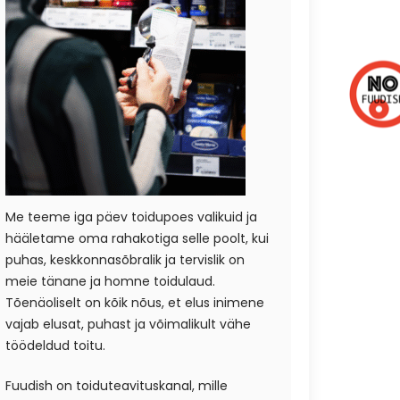
Me teeme iga päev toidupoes valikuid ja
hääletame oma rahakotiga selle poolt, kui
puhas, keskkonnasõbralik ja tervislik on
meie tänane ja homne toidulaud.
Tõenäoliselt on kõik nõus, et elus inimene
vajab elusat, puhast ja võimalikult vähe
töödeldud toitu.
Fuudish on toiduteavituskanal, mille