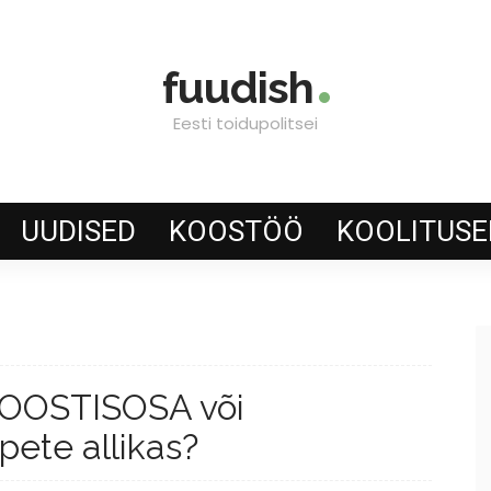
fuudish
Eesti toidupolitsei
UUDISED
KOOSTÖÖ
KOOLITUSE
OOSTISOSA või
pete allikas?