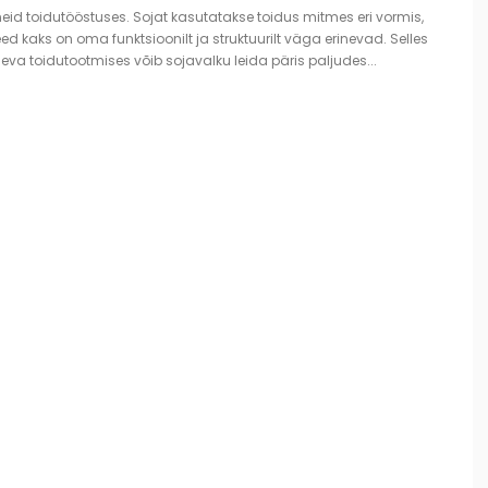
eid toidutööstuses. Sojat kasutatakse toidus mitmes eri vormis,
ed kaks on oma funktsioonilt ja struktuurilt väga erinevad. Selles
va toidutootmises võib sojavalku leida päris paljudes...