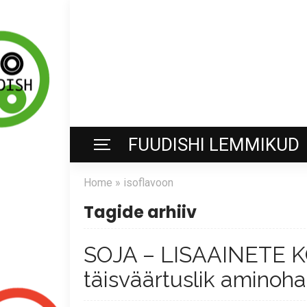
FUUDISHI LEMMIKUD
Home
»
isoflavoon
Tagide arhiiv
SOJA – LISAAINETE K
täisväärtuslik aminoha