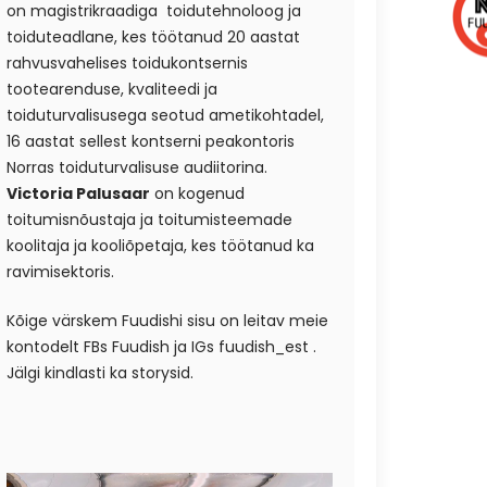
on magistrikraadiga toidutehnoloog ja
toiduteadlane, kes töötanud 20 aastat
rahvusvahelises toidukontsernis
tootearenduse, kvaliteedi ja
toiduturvalisusega seotud ametikohtadel,
16 aastat sellest kontserni peakontoris
Norras toiduturvalisuse audiitorina.
Victoria Palusaar
on kogenud
toitumisnõustaja ja toitumisteemade
koolitaja ja kooliõpetaja, kes töötanud ka
ravimisektoris.
Kõige värskem Fuudishi sisu on leitav meie
kontodelt FBs
Fuudish
ja IGs
fuudish_est
.
Jälgi kindlasti ka storysid.