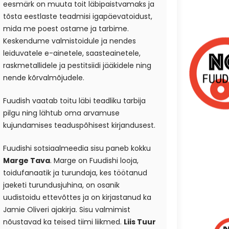
eesmärk on muuta toit läbipaistvamaks ja
tõsta eestlaste teadmisi igapäevatoidust,
mida me poest ostame ja tarbime.
Keskendume valmistoidule ja nendes
leiduvatele e-ainetele, saasteainetele,
raskmetallidele ja pestitsiidi jääkidele ning
nende kõrvalmõjudele.
Fuudish vaatab toitu läbi teadliku tarbija
pilgu ning lähtub oma arvamuse
kujundamises teaduspõhisest kirjandusest.
Fuudishi sotsiaalmeedia sisu paneb kokku
Marge Tava
. Marge on Fuudishi looja,
toidufanaatik ja turundaja, kes töötanud
jaeketi turundusjuhina, on osanik
uudistoidu ettevõttes ja on kirjastanud ka
Jamie Oliveri ajakirja. Sisu valmimist
nõustavad ka teised tiimi liikmed.
Liis Tuur