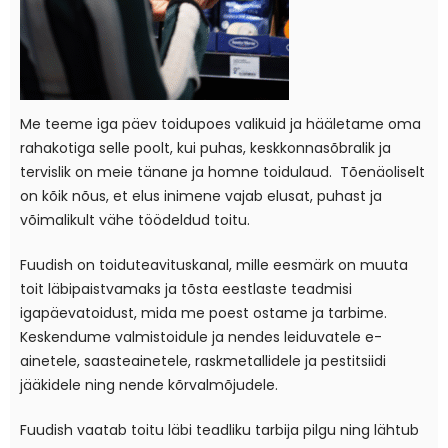
Me teeme iga päev toidupoes valikuid ja hääletame oma
rahakotiga selle poolt, kui puhas, keskkonnasõbralik ja
tervislik on meie tänane ja homne toidulaud. Tõenäoliselt
on kõik nõus, et elus inimene vajab elusat, puhast ja
võimalikult vähe töödeldud toitu.
Fuudish on toiduteavituskanal, mille eesmärk on muuta
toit läbipaistvamaks ja tõsta eestlaste teadmisi
igapäevatoidust, mida me poest ostame ja tarbime.
Keskendume valmistoidule ja nendes leiduvatele e-
ainetele, saasteainetele, raskmetallidele ja pestitsiidi
jääkidele ning nende kõrvalmõjudele.
Fuudish vaatab toitu läbi teadliku tarbija pilgu ning lähtub