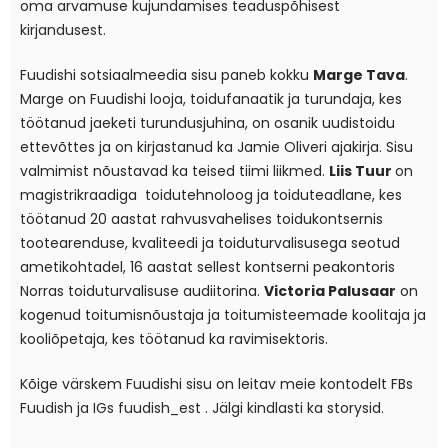
oma arvamuse kujundamises teaduspõhisest
kirjandusest.
Fuudishi sotsiaalmeedia sisu paneb kokku
Marge Tava
.
Marge on Fuudishi looja, toidufanaatik ja turundaja, kes
töötanud jaeketi turundusjuhina, on osanik uudistoidu
ettevõttes ja on kirjastanud ka Jamie Oliveri ajakirja. Sisu
valmimist nõustavad ka teised tiimi liikmed.
Liis Tuur
on
magistrikraadiga toidutehnoloog ja toiduteadlane, kes
töötanud 20 aastat rahvusvahelises toidukontsernis
tootearenduse, kvaliteedi ja toiduturvalisusega seotud
ametikohtadel, 16 aastat sellest kontserni peakontoris
Norras toiduturvalisuse audiitorina.
Victoria Palusaar
on
kogenud toitumisnõustaja ja toitumisteemade koolitaja ja
kooliõpetaja, kes töötanud ka ravimisektoris.
Kõige värskem Fuudishi sisu on leitav meie kontodelt FBs
Fuudish
ja IGs
fuudish_est
. Jälgi kindlasti ka storysid.