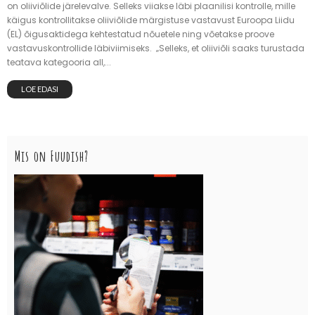
on oliiviõlide järelevalve. Selleks viiakse läbi plaanilisi kontrolle, mille
käigus kontrollitakse oliiviõlide märgistuse vastavust Euroopa Liidu
(EL) õigusaktidega kehtestatud nõuetele ning võetakse proove
vastavuskontrollide läbiviimiseks. „Selleks, et oliiviõli saaks turustada
teatava kategooria all,...
LOE EDASI
Mis on Fuudish?