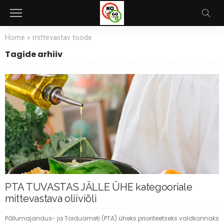
Home
»
mittevastav toode
Tagide arhiiv
PTA TUVASTAS JÄLLE ÜHE kategooriale
mittevastava oliiviõli
Põllumajandus- ja Toiduameti (PTA) üheks prioriteetseks valdkonnaks