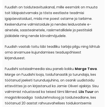
Fuudish on toiduteavituskanal, mille eesmärk on muuta
toit läbipaistvamaks ja tõsta eestlaste teadmisi
igapäevatoidust, mida me poest ostame ja tarbime.
Keskendume valmistoidule ja nendes leiduvatele e-
ainetele, saasteainetele, raskmetallidele ja pestitsiidi
jääkidele ning nende kõrvalmõjudele.
Fuudish vaatab toitu läbi teadliku tarbija pilgu ning lähtub
oma arvamuse kujundamises teaduspõhisest
kirjandusest.
Fuudishi sotsiaalmeedia sisu paneb kokku
Marge Tava
.
Marge on Fuudishi looja, toidufanaatik ja turundaja, kes
töötanud jaeketi turundusjuhina, on osanik uudistoidu
ettevõttes ja on kirjastanud ka Jamie Oliveri ajakirja. Sisu
valmimist nõustavad ka teised tiimi liikmed.
Liis Tuur
on
magistrikraadiga toidutehnoloog ja toiduteadlane, kes
töötanud 20 aastat rahvusvahelises toidukontsernis