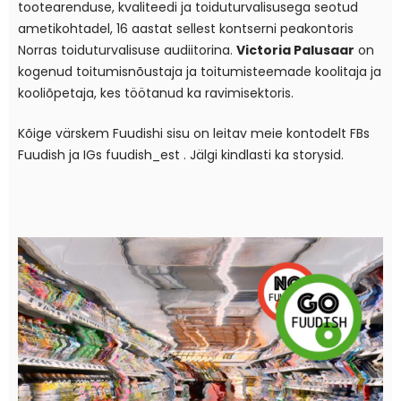
tootearenduse, kvaliteedi ja toiduturvalisusega seotud
ametikohtadel, 16 aastat sellest kontserni peakontoris
Norras toiduturvalisuse audiitorina.
Victoria Palusaar
on
kogenud toitumisnõustaja ja toitumisteemade koolitaja ja
kooliõpetaja, kes töötanud ka ravimisektoris.
Kõige värskem Fuudishi sisu on leitav meie kontodelt FBs
Fuudish
ja IGs
fuudish_est
. Jälgi kindlasti ka storysid.