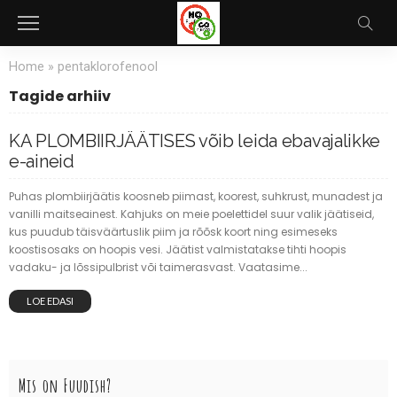
Home
»
pentaklorofenool
Tagide arhiiv
KA PLOMBIIRJÄÄTISES võib leida ebavajalikke
e-aineid
Puhas plombiirjäätis koosneb piimast, koorest, suhkrust, munadest ja
vanilli maitseainest. Kahjuks on meie poelettidel suur valik jäätiseid,
kus puudub täisväärtuslik piim ja rõõsk koort ning esimeseks
koostisosaks on hoopis vesi. Jäätist valmistatakse tihti hoopis
vadaku- ja lõssipulbrist või taimerasvast. Vaatasime...
LOE EDASI
Mis on Fuudish?